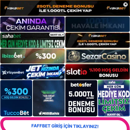
×
FAFFBET GİRİŞ İÇİN TIKLAYINIZ!