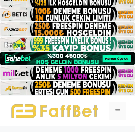
İçeriğe
atla
Menü