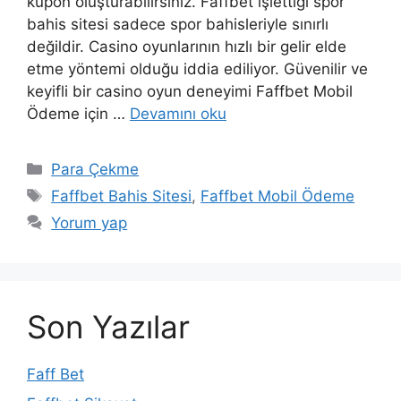
kupon oluşturabilirsiniz. Faffbet işlettiği spor
bahis sitesi sadece spor bahisleriyle sınırlı
değildir. Casino oyunlarının hızlı bir gelir elde
etme yöntemi olduğu iddia ediliyor. Güvenilir ve
keyifli bir casino oyun deneyimi Faffbet Mobil
Ödeme için …
Devamını oku
Kategoriler
Para Çekme
Etiketler
Faffbet Bahis Sitesi
,
Faffbet Mobil Ödeme
Yorum yap
Son Yazılar
Faff Bet