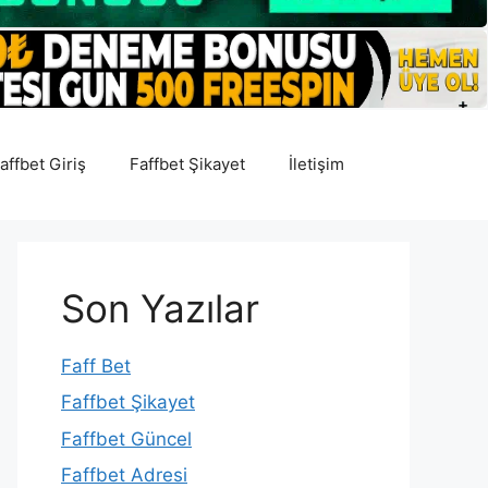
affbet Giriş
Faffbet Şikayet
İletişim
Son Yazılar
Faff Bet
Faffbet Şikayet
Faffbet Güncel
Faffbet Adresi