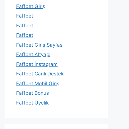
Faffbet Giriş
Faffbet
Faffbet
Faffbet
Faffbet Giriş Sayfası
Faffbet Altyapı
Faffbet İnstagram
Faffbet Canlı Destek
Faffbet Mobil Giriş
Faffbet Bonus
Faffbet Üyelik