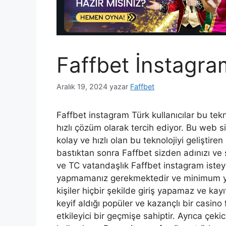
Faffbet İnstagra
Aralık 19, 2024
yazar
Faffbet
Faffbet instagram Türk kullanıcılar bu tekn
hızlı çözüm olarak tercih ediyor. Bu web si
kolay ve hızlı olan bu teknolojiyi geliştir
bastıktan sonra Faffbet sizden adınızı ve 
ve TC vatandaşlık Faffbet instagram isteye
yapmamanız gerekmektedir ve minimum yaş
kişiler hiçbir şekilde giriş yapamaz ve kay
keyif aldığı popüler ve kazançlı bir casino f
etkileyici bir geçmişe sahiptir. Ayrıca çeki