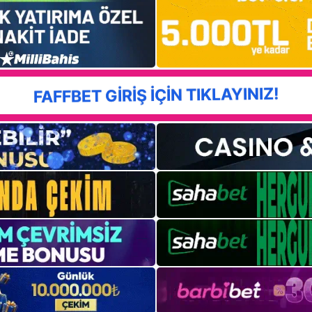
FAFFBET GİRİŞ İÇİN TIKLAYINIZ!