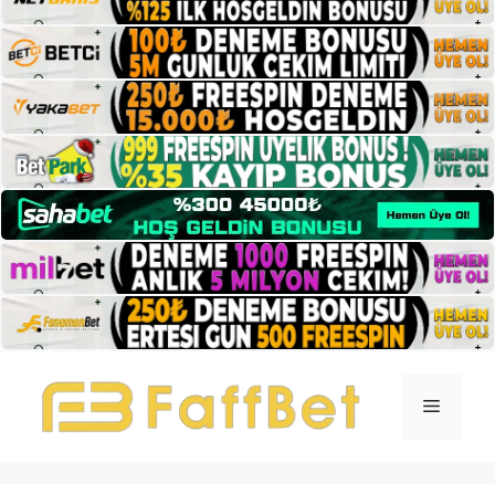
İçeriğe
atla
Menü