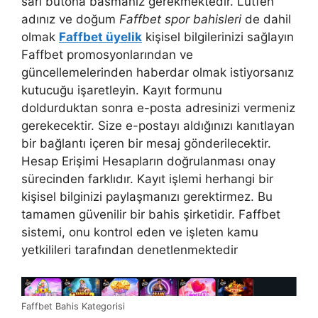
sarı butona basmanız gerekmektedir. Lütfen
adınız ve doğum
Faffbet spor bahisleri
de dahil
olmak
Faffbet üyelik
kişisel bilgilerinizi sağlayın
Faffbet promosyonlarından ve
güncellemelerinden haberdar olmak istiyorsanız
kutucuğu işaretleyin. Kayıt formunu
doldurduktan sonra e-posta adresinizi vermeniz
gerekecektir. Size e-postayı aldığınızı kanıtlayan
bir bağlantı içeren bir mesaj gönderilecektir.
Hesap Erişimi Hesapların doğrulanması onay
sürecinden farklıdır. Kayıt işlemi herhangi bir
kişisel bilginizi paylaşmanızı gerektirmez. Bu
tamamen güvenilir bir bahis şirketidir. Faffbet
sistemi, onu kontrol eden ve işleten kamu
yetkilileri tarafından denetlenmektedir
Faffbet Bahis Kategorisi