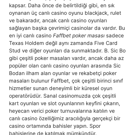
kapsar. Daha önce de belirtildiği gibi, en sık
oynanan üç canlı casino oyunu blackjack, rulet
ve bakaradır, ancak canlı casino oyunları
sağlayan başka çevrimiçi casinolar da vardır. Bu
en iyi canlı casino
Faffbet poker masası
sadece
Texas Holdem değil aynı zamanda Five Card
Stud ve diğer oyunları da sunmaktadır. B. Sic Bo
gibi çeşitli poker masaları vardır, ancak daha az
popüler olan canlı casino oyunları arasında Sic
Bodan ilham alan oyunlar ve rekabetçi poker
masaları bulunur Faffbet, çok çeşitli birinci sınıf
hizmetler sunan deneyimli bir küresel oyun
operatörüdür. Sanal casinomuzda çok çeşitli
kart oyunları ve slot oyunlarının keyfini çıkarın,
heyecan verici poker turnuvalarına katılın ve
canlı casino özelliğimiz aracılığıyla gerçekçi bir
casino ortamında bahisler yapın. Spor
bahislerine de katılmak mümkündür.