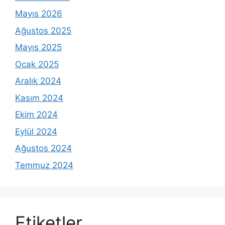
Mayıs 2026
Ağustos 2025
Mayıs 2025
Ocak 2025
Aralık 2024
Kasım 2024
Ekim 2024
Eylül 2024
Ağustos 2024
Temmuz 2024
Etiketler