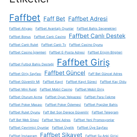
Faffbet
Faff Bet
Faffbet Adresi
Faffbet Altyapı
Faffbet Avantajlı Oyunlar
Faffbet Bahis Seçenekleri
Faffbet Canlı Destek
Faffbet Bonus
Faffbet Canlı Casino
Faffbet Canlı Rulet
Faffbet Canlı Tv
Faffbet Casino Oyunu
Faffbet Casino İşlemleri
Faffbet E-Posta Adresi
Faffbet Erişim Bilgileri
Faffbet Giriş
Faffbet Futbol Bahis Desteği
Faffbet Güncel
Faffbet Giriş Sayfası
Faff Bet Güncel Adres
Faffbet Güvenilir Mi
Faffbet Kayıt
Faffbet Kayıt Süreci
Faffbet Kaç Oldu
Faffbet Mini Rulet
Faffbet Mobil Casino
Faffbet Mobil Giriş
Faffbet Oturum Açma
Faffbet Oyun Yelpazesi
Faffbet Para Çekme
Faffbet Poker Masası
Faffbet Poker Ödemesi
Faffbet Popüler Bahis
Faffbet Rulet Oyunu
Faff Bet Son Derece Güvenilir
Faffbet Telegram
Faff Bet Web Sitesi
Faffbet Yeni Adres
Faffbet Yeni Promosyonlar
Faffbet Çevrimiçi Oyunlar
Faffbet Üyelik
Faffbet Üye Sayfası
Faffbet Şikayet
Faffbet İnstagram
Faffbet Şu Anki Girişi