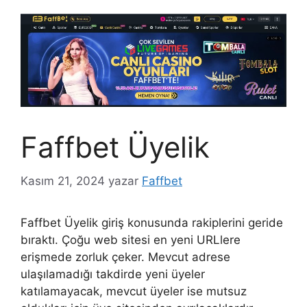
Faffbet Üyelik
Kasım 21, 2024
yazar
Faffbet
Faffbet Üyelik giriş konusunda rakiplerini geride
bıraktı. Çoğu web sitesi en yeni URLlere
erişmede zorluk çeker. Mevcut adrese
ulaşılamadığı takdirde yeni üyeler
katılamayacak, mevcut üyeler ise mutsuz