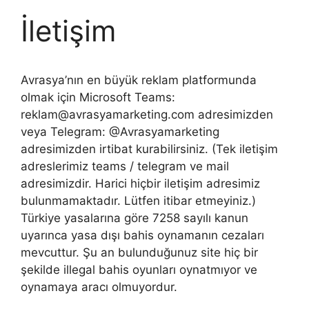
İletişim
Avrasya’nın en büyük reklam platformunda
olmak için Microsoft Teams:
reklam@avrasyamarketing.com
adresimizden
veya Telegram: @Avrasyamarketing
adresimizden irtibat kurabilirsiniz. (Tek iletişim
adreslerimiz teams / telegram ve mail
adresimizdir. Harici hiçbir iletişim adresimiz
bulunmamaktadır. Lütfen itibar etmeyiniz.)
Türkiye yasalarına göre 7258 sayılı kanun
uyarınca yasa dışı bahis oynamanın cezaları
mevcuttur. Şu an bulunduğunuz site hiç bir
şekilde illegal bahis oyunları oynatmıyor ve
oynamaya aracı olmuyordur.