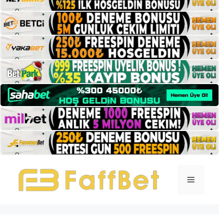
İçeriğe
atla
Menü