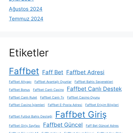
Ağustos 2024
Temmuz 2024
Etiketler
Faffbet
Faff Bet
Faffbet Adresi
Faffbet Altyapı
Faffbet Avantajlı Oyunlar
Faffbet Bahis Seçenekleri
Faffbet Canlı Destek
Faffbet Bonus
Faffbet Canlı Casino
Faffbet Canlı Rulet
Faffbet Canlı Tv
Faffbet Casino Oyunu
Faffbet Casino İşlemleri
Faffbet E-Posta Adresi
Faffbet Erişim Bilgileri
Faffbet Giriş
Faffbet Futbol Bahis Desteği
Faffbet Güncel
Faffbet Giriş Sayfası
Faff Bet Güncel Adres