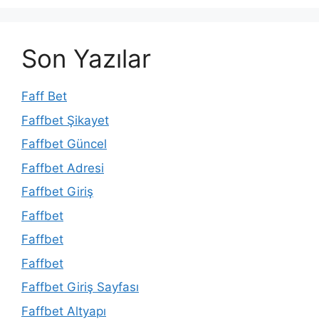
Son Yazılar
Faff Bet
Faffbet Şikayet
Faffbet Güncel
Faffbet Adresi
Faffbet Giriş
Faffbet
Faffbet
Faffbet
Faffbet Giriş Sayfası
Faffbet Altyapı