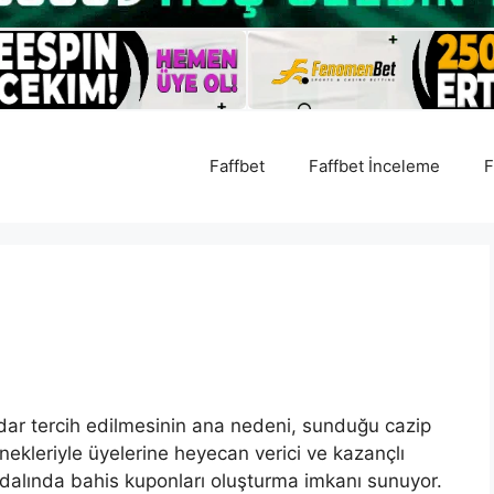
Faffbet
Faffbet İnceleme
F
adar tercih edilmesinin ana nedeni, sunduğu cazip
enekleriyle üyelerine heyecan verici ve kazançlı
r dalında bahis kuponları oluşturma imkanı sunuyor.