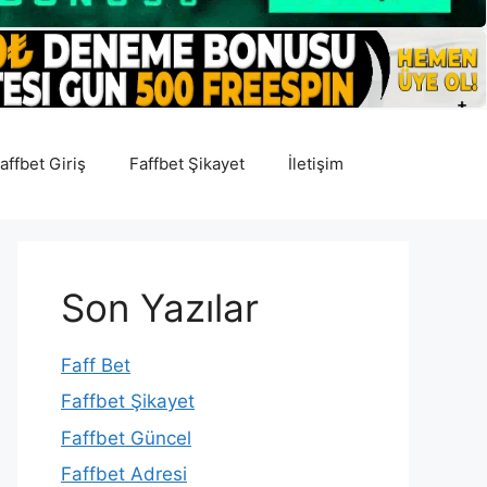
affbet Giriş
Faffbet Şikayet
İletişim
Son Yazılar
Faff Bet
Faffbet Şikayet
Faffbet Güncel
Faffbet Adresi