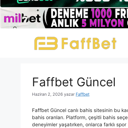
İçeriğe
atla
Faffbet Güncel
Haziran 2, 2026
yazar
Faffbet
Faffbet Güncel canlı bahis sitesinin bu k
bahis oranları. Platform, çeşitli bahis seç
deneyimler yaşatırken, onlarca farklı spo