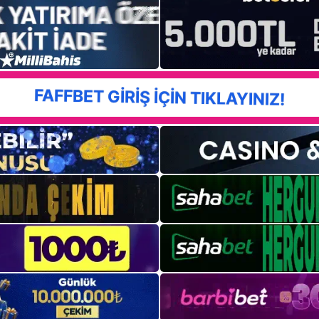
FAFFBET GİRİŞ İÇİN TIKLAYINIZ!