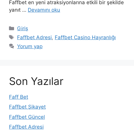
Faffbet en yeni atraksiyonlarına etkili bir şekilde
yanıt …
Devamını oku
Kategoriler
Giriş
Etiketler
Faffbet Adresi
,
Faffbet Casino Hayranlığı
Yorum yap
Son Yazılar
Faff Bet
Faffbet Şikayet
Faffbet Güncel
Faffbet Adresi