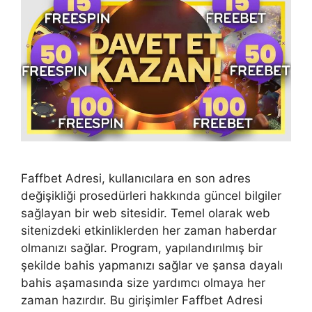
Faffbet Adresi, kullanıcılara en son adres
değişikliği prosedürleri hakkında güncel bilgiler
sağlayan bir web sitesidir. Temel olarak web
sitenizdeki etkinliklerden her zaman haberdar
olmanızı sağlar. Program, yapılandırılmış bir
şekilde bahis yapmanızı sağlar ve şansa dayalı
bahis aşamasında size yardımcı olmaya her
zaman hazırdır. Bu girişimler Faffbet Adresi