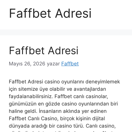
Faffbet Adresi
Faffbet Adresi
Mayıs 26, 2026
yazar
Faffbet
Faffbet Adresi casino oyunlarını deneyimlemek
için sitemize üye olabilir ve avantajlardan
faydalanabilirsiniz. Faffbet canlı casinolar,
günümüzün en gözde casino oyunlarından biri
haline geldi. İnsanların aklında yer edinen
Faffbet Canlı Casino, birçok kişinin dijital
dünyada aradığı bir casino türü. Canlı casino,