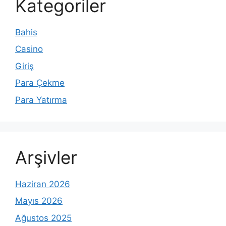
Kategoriler
Bahis
Casino
Giriş
Para Çekme
Para Yatırma
Arşivler
Haziran 2026
Mayıs 2026
Ağustos 2025