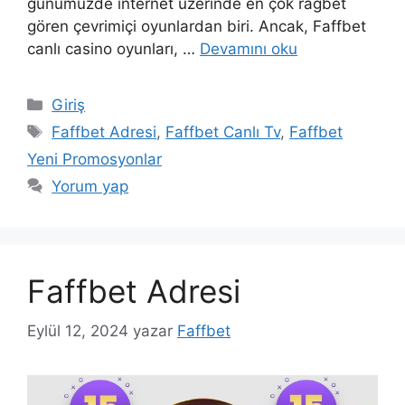
günümüzde internet üzerinde en çok rağbet
gören çevrimiçi oyunlardan biri. Ancak, Faffbet
canlı casino oyunları, …
Devamını oku
Kategoriler
Giriş
Etiketler
Faffbet Adresi
,
Faffbet Canlı Tv
,
Faffbet
Yeni Promosyonlar
Yorum yap
Faffbet Adresi
Eylül 12, 2024
yazar
Faffbet