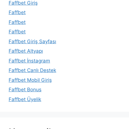
Faffbet Giriş
Faffbet
Faffbet
Faffbet
Faffbet Giriş Sayfası
Faffbet Altyapı
Faffbet İnstagram
Faffbet Canlı Destek
Faffbet Mobil Giriş
Faffbet Bonus
Faffbet Üyelik