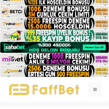
İçeriğe
atla
Menü