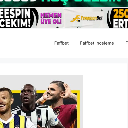
Faffbet
Faffbet İnceleme
F