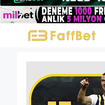
İçeriğe
atla