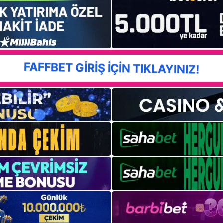
FAFFBET GİRİŞ İÇİN TIKLAYINIZ!