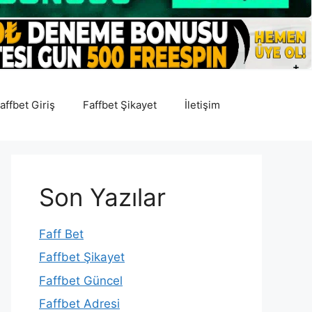
affbet Giriş
Faffbet Şikayet
İletişim
Son Yazılar
Faff Bet
Faffbet Şikayet
Faffbet Güncel
Faffbet Adresi