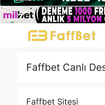
İçeriğe
atla
Faffbet Canlı De
Faffbet Sitesi