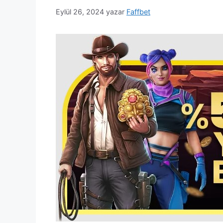
Eylül 26, 2024
yazar
Faffbet